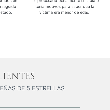
crados en
ser procesado penalmente si sabía o
erseguido
tenía motivos para saber que la
estado.
víctima era menor de edad.
LIENTES
EÑAS DE 5 ESTRELLAS